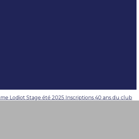
aume Lodiot
Stage été 2025
Inscriptions 40 ans du club