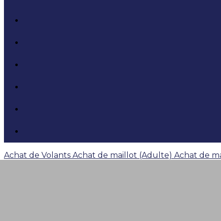
Achat de Volants
Achat de maillot (Adulte)
Achat de ma