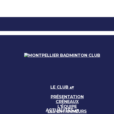
LE CLUB
▴
▾
PRÉSENTATION
CRÉNEAUX
L'ÉQUIPE
ACTUALITÉS
▴
▾
LES ENTRAINEURS