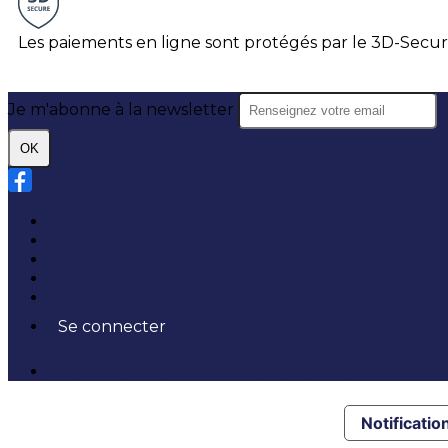
Les paiements en ligne sont protégés par le 3D-Secur
Je m'abonne à la newsletter
OK
Plan du site
Licences
Mentions légales
CGUV
Paramétrer vos cookies
Se connecter
Propulsé par AssoConnect, le logiciel des associati
Notification