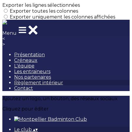
Exporter les lignes sélectionnées
Exporter toutes les colonnes
Exporter uniquement les colonnes affichées
Menu
<
>
Présentation
Créneaux
L'équipe
Les entraineurs
Nos partenaires
Règlement intérieur
Contact
Ajoutez un logo, un bouton, des réseaux sociaux
Cliquez pour éditer
Le club
▴
▾