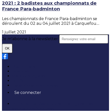
2021 : 2 badistes aux championnats de
France Para-badminton
Les championnats de France Para-badminton se
déroulent du 02 au 04 juillet 2021 à Carquefou....
1 juillet 2021
Je m'abonne à la newsletter
OK
Plan du site
Licences
Mentions légales
CGUV
Paramétrer vos cookies
Se connecter
Propulsé par AssoConnect, le logiciel des
associations Sportives