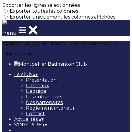
Exporter les lignes sélectionnées
Exporter toutes les colonnes
Exporter uniquement les colonnes affichées
Menu
Ajoutez un logo, un bouton, des réseaux sociaux
Cliquez pour éditer
Le club
▴
▾
Présentation
Créneaux
L'équipe
Les entraineurs
Nos partenaires
Règlement intérieur
Contact
Actualités
▴
▾
S'INSCRIRE
▴
▾