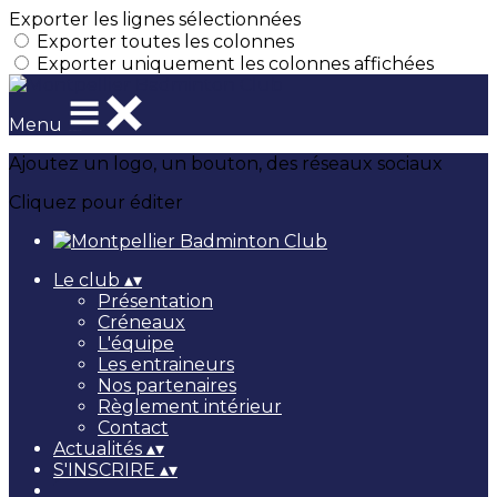
Exporter les lignes sélectionnées
Exporter toutes les colonnes
Exporter uniquement les colonnes affichées
Menu
Ajoutez un logo, un bouton, des réseaux sociaux
Cliquez pour éditer
Le club
▴
▾
Présentation
Créneaux
L'équipe
Les entraineurs
Nos partenaires
Règlement intérieur
Contact
Actualités
▴
▾
S'INSCRIRE
▴
▾